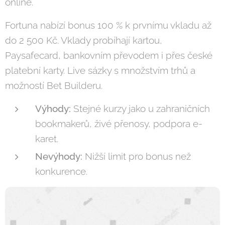
online.
Fortuna nabízí bonus 100 % k prvnímu vkladu až
do 2 500 Kč. Vklady probíhají kartou,
Paysafecard, bankovním převodem i přes české
platební karty. Live sázky s množstvím trhů a
možností Bet Builderu.
Výhody:
Stejné kurzy jako u zahraničních
bookmak­erů, živé přenosy, podpora e-
karet.
Nevýhody:
Nižší limit pro bonus než
konkurence.