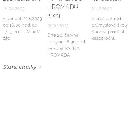
HROMADU
16.08.2023
31.12.2022
2023
v pondělí 21.8.2023
V areálu Střední
od 16,00 hod. do
15.06.2023
průmyslové školy
17,15 hod. - Mladší
Karviná proběhl
Dne 20. června
žáci
každoroční
2023 od 18,30 hod.
silvestrovský
se koná VALNÁ
hokejbálek.
HROMADA
Děkujeme všem
hráčům, rodičům,
Starší články
trenérům,
fanouškům a
sponzorům za rok
2022 a přejeme do
nového roku
hodně štěstí,
zdraví a
sportovních
úspěchů.