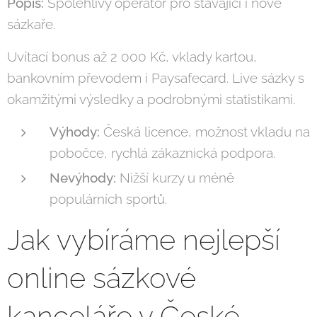
Popis:
Spolehlivý operátor pro stávající i nové
sázkaře.
Uvítací bonus až 2 000 Kč, vklady kartou,
bankovním převodem i Paysafecard. Live sázky s
okamžitými výsledky a podrobnými statistikami.
Výhody:
Česká licence, možnost vkladu na
pobočce, rychlá zákaznická podpora.
Nevýhody:
Nižší kurzy u méně
populárních sportů.
Jak vybíráme nejlepší
online sázkové
kanceláře v České