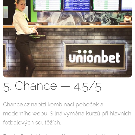
5. Chance — 4.5/5
Chance.cz nabízí kombinaci poboček a
moderního webu. Silná vyměna kurzů při hlavních
fotbalových soutěžích.