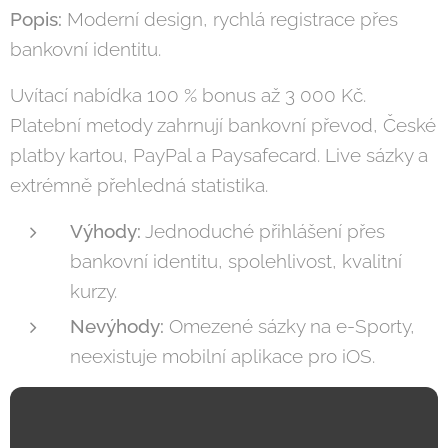
Popis:
Moderní design, rychlá registrace přes
bankovní identitu.
Uvítací nabídka 100 % bonus až 3 000 Kč.
Platební metody zahrnují bankovní převod, České
platby kartou, PayPal a Paysafecard. Live sázky a
extrémně přehledná statistika.
Výhody:
Jednoduché přihlášení přes
bankovní identitu, spolehlivost, kvalitní
kurzy.
Nevýhody:
Omezené sázky na e-Sporty,
neexistuje mobilní aplikace pro iOS.