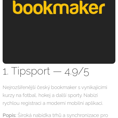
1. Tipsport — 4.9/5
Nejrozšířenější český bookmaker s vynikajícími
kurzy na fotbal, hokej a další sporty. Nabízí
rychlou registraci a moderní mobilní aplikaci.
Popis:
Široká nabídka trhů a synchronizace pro