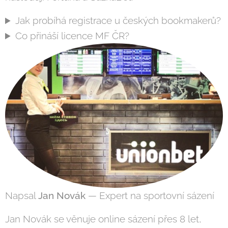
Jak probíhá registrace u českých bookmakerů?
Co přináší licence MF ČR?
Napsal
Jan Novák
—
Expert na sportovní sázení
Jan Novák se věnuje online sázení přes 8 let,