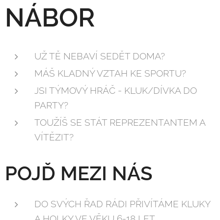
NÁBOR
UŽ TĚ NEBAVÍ SEDĚT DOMA?
MÁŠ KLADNÝ VZTAH KE SPORTU?
JSI TÝMOVÝ HRÁČ - KLUK/DÍVKA DO
PARTY?
TOUŽÍŠ SE STÁT REPREZENTANTEM A
VÍTĚZIT?
POJĎ MEZI NÁS
DO SVÝCH ŘAD RÁDI PŘIVÍTÁME KLUKY
A HOLKY VE VĚKU 6-18 LET