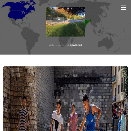
společně
... vítězit a prohrávat
...