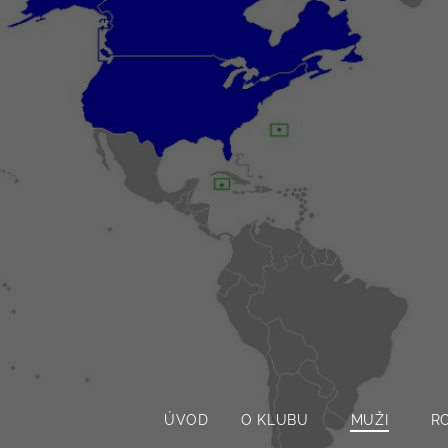
ÚVOD
O KLUBU
MUŽI
R