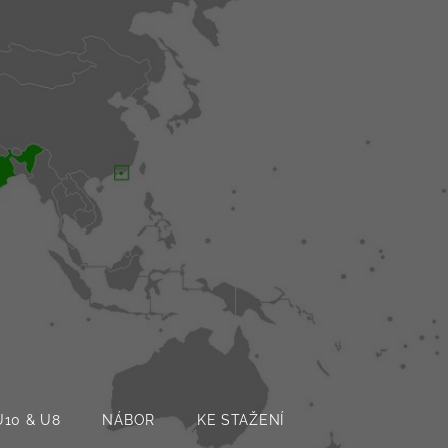
U10 & U8
NÁBOR
KE STAŽENÍ