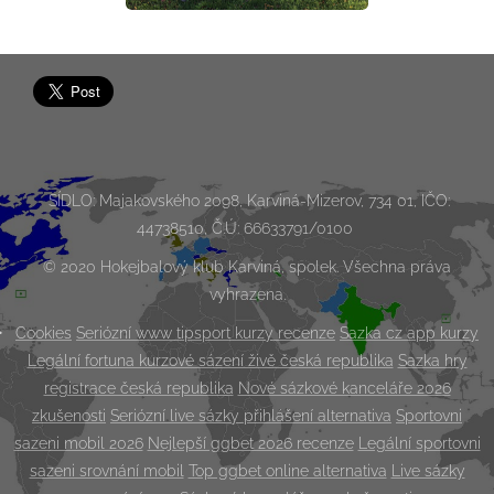
SÍDLO: Majakovského 2098, Karviná-Mizerov, 734 01, IČO:
44738510, Č.Ú: 66633791/0100
© 2020 Hokejbalový klub Karviná, spolek. Všechna práva
vyhrazena.
Cookies
Seriózní www tipsport kurzy recenze
Sazka cz app kurzy
Legální fortuna kurzové sázení živě česká republika
Sazka hry
registrace česká republika
Nové sázkové kanceláře 2026
zkušenosti
Seriózní live sázky přihlášení alternativa
Sportovni
sazeni mobil 2026
Nejlepší ggbet 2026 recenze
Legální sportovni
sazeni srovnání mobil
Top ggbet online alternativa
Live sázky