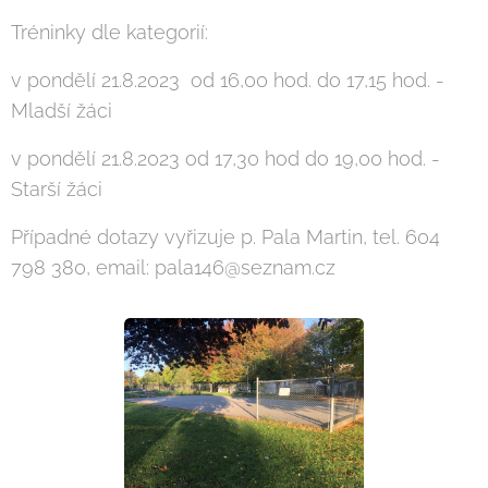
Tréninky dle kategorií:
v pondělí 21.8.2023 od 16,00 hod. do 17,15 hod. -
Mladší žáci
v pondělí 21.8.2023 od 17,30 hod do 19,00 hod. -
Starší žáci
Případné dotazy vyřizuje p. Pala Martin, tel. 604
798 380, email: pala146@seznam.cz