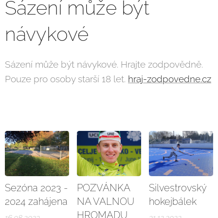
Sázení může být
návykové
Sázení může být návykové. Hrajte zodpovědně.
Pouze pro osoby starší 18 let.
hraj-zodpovedne.cz
Sezóna 2023 -
POZVÁNKA
Silvestrovský
2024 zahájena
NA VALNOU
hokejbálek
HROMADU
16.08.2023
31.12.2022