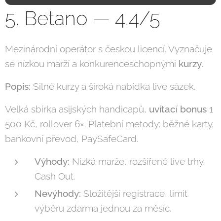
5. Betano — 4.4/5
Mezinárodní operátor s českou licencí. Vyznačuje
se nízkou marží a konkurenceschopnými
kurzy
.
Popis:
Silné kurzy a široká nabídka live sázek.
Velká sbírka asijských handicapů,
uvítací bonus
1
500 Kč, rollover 6×. Platební metody: běžné karty,
bankovní převod, PaySafeCard.
Výhody:
Nízká marže, rozšířené live trhy,
Cash Out.
Nevýhody:
Složitější registrace, limit
výběru zdarma jednou za měsíc.