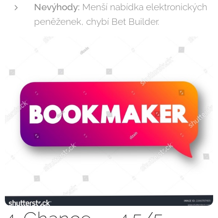
Nevýhody:
Menší nabídka elektronických
peněženek, chybí Bet Builder.