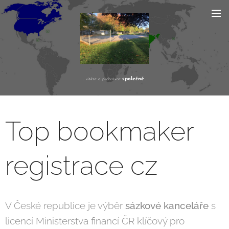
společně
... vítězit a prohrávat
...
Top bookmaker
registrace cz
V České republice je výběr
sázkové kanceláře
s
licencí Ministerstva financí ČR klíčový pro