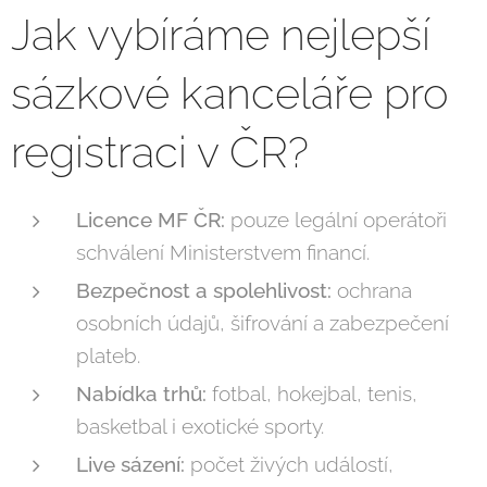
Jak vybíráme nejlepší
sázkové kanceláře pro
registraci v ČR?
Licence MF ČR:
pouze legální operátoři
schválení Ministerstvem financí.
Bezpečnost a spolehlivost:
ochrana
osobních údajů, šifrování a zabezpečení
plateb.
Nabídka trhů:
fotbal, hokejbal, tenis,
basketbal i exotické sporty.
Live sázení:
počet živých událostí,