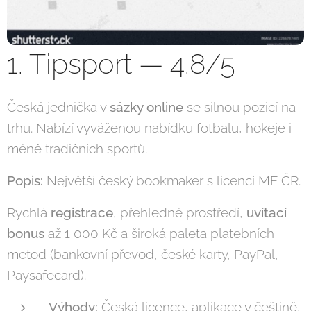
1. Tipsport — 4.8/5
Česká jednička v
sázky online
se silnou pozicí na
trhu. Nabízí vyváženou nabídku fotbalu, hokeje i
méně tradičních sportů.
Popis:
Největší český bookmaker s licencí MF ČR.
Rychlá
registrace
, přehledné prostředí,
uvítací
bonus
až 1 000 Kč a široká paleta platebních
metod (bankovní převod, české karty, PayPal,
Paysafecard).
Výhody:
Česká licence, aplikace v češtině,