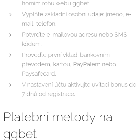
horním rohu webu ggbet.
Vyplňte základní osobní údaje: jméno, e-
mail, telefon.
Potvrďte e-mailovou adresu nebo SMS
kódem.
Proveďte první vklad: bankovním
převodem, kartou, PayPalem nebo
Paysafecard.
V nastavení účtu aktivujte uvítací bonus do
7 dnů od registrace.
Platební metody na
ggbet