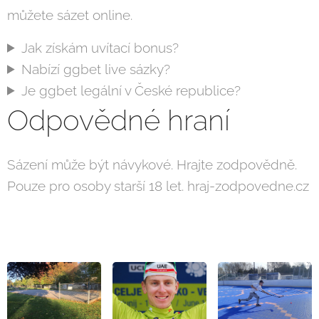
můžete sázet online.
Jak získám uvítací bonus?
Nabízí ggbet live sázky?
Je ggbet legální v České republice?
Odpovědné hraní
Sázení může být návykové. Hrajte zodpovědně.
Pouze pro osoby starší 18 let. hraj-zodpovedne.cz