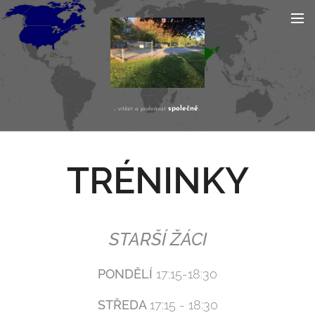
společně
... vítězit a prohrávat
...
TRÉNINKY
STARŠÍ ŽÁCI
PONDĚLÍ
17:15-18:30
STŘEDA
17:15 - 18:30