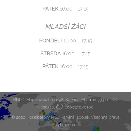
PÁTEK
16:00 - 17:15
MLADŠÍ ŽÁCI
PONDĚLÍ
16:00 - 17:15
STŘEDA
16:00 - 17:15
PÁTEK
16:00 - 17:15
SÍDLO: Majakovského 2098, Karviná-Mizerov, 734 01, IČO:
44738510, Č.Ú: 66633791/0100
© 2020 Hokejbalový klub Karviná, spolek. Všechna práva
vyhrazena.