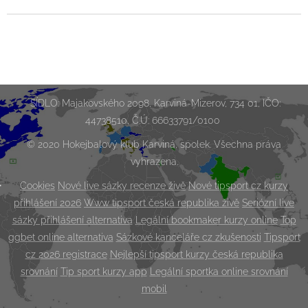
SÍDLO: Majakovského 2098, Karviná-Mizerov, 734 01, IČO:
44738510, Č.Ú: 66633791/0100
© 2020 Hokejbalový klub Karviná, spolek. Všechna práva
vyhrazena.
Cookies
Nové live sázky recenze živě
Nové tipsport cz kurzy
přihlášení 2026
Www tipsport česká republika živě
Seriózní live
sázky přihlášení alternativa
Legální bookmaker kurzy online
Top
ggbet online alternativa
Sázkové kanceláře cz zkušenosti
Tipsport
cz 2026 registrace
Nejlepší tipsport kurzy česká republika
srovnání
Tip sport kurzy app
Legální sportka online srovnání
mobil