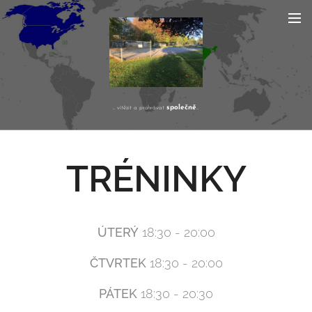
společně
... vítězit a prohrávat
...
TRÉNINKY
ÚTERÝ
18:30 - 20:00
ČTVRTEK
18:30 - 20:00
PÁTEK
18:30 - 20:30