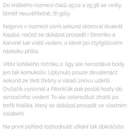
Do krátkého rozmezí časů 25:02 a 25:36 se vešly,
téměř neuvěřitelně, tři góly.
Nejprve v rozmezí osmi sekund skóroval dvakrát
Kajaba, načež se dokázal prosadit i Stromko a
Karviné tak vrátil vedení, o které po čtyřgólovém
náskoku přišla.
Vítěz loňského ročníku 2. ligy ale nerozdává body
jen tak komukoliv. Uplynulo pouze devatenáct
sekund ze třetí třetiny a Valaši znovu udeřili.
Ovčačík vyrovnal a Pěsničák pak poslal hosty do
senzačního vedení. To ale zelenožlutí ztratili po
trefě Králíka, který se dokázal prosadit ve vlastním
oslabení.
Na první pohled rozhodnuté utkání tak dokráčelo