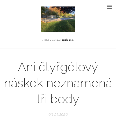
společně
... vítězit a prohrávat
...
Ani čtyřgólový
náskok neznamená
tři body
09.03.2020