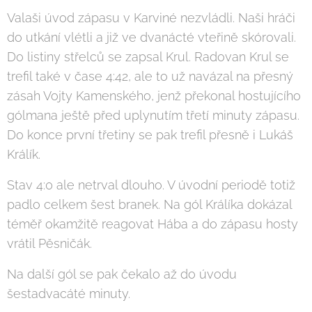
Valaši úvod zápasu v Karviné nezvládli. Naši hráči
do utkání vlétli a již ve dvanácté vteřině skórovali.
Do listiny střelců se zapsal Krul. Radovan Krul se
trefil také v čase 4:42, ale to už navázal na přesný
zásah Vojty Kamenského, jenž překonal hostujícího
gólmana ještě před uplynutím třetí minuty zápasu.
Do konce první třetiny se pak trefil přesně i Lukáš
Králík.
Stav 4:0 ale netrval dlouho. V úvodní periodě totiž
padlo celkem šest branek. Na gól Králíka dokázal
téměř okamžitě reagovat Hába a do zápasu hosty
vrátil Pěsničák.
Na další gól se pak čekalo až do úvodu
šestadvacáté minuty.