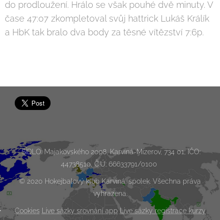
do prodloužení. Hrálo se však pouhé dvě minuty. V
čase 47:07 zkompletoval svůj hattrick Lukáš Králík
a HbK tak bralo dva body za těsné vítězství 7:6p.
SÍDLO: Majakovského 2098, Karviná-Mizerov, 734 01, IČO:
44738510, Č.Ú: 66633791/0100
© 2020 Hokejbalový klub Karviná, spolek. Všechna práva
vyhrazena.
Cookies
Live sázky srovnání app
Live sázky registrace kurzy