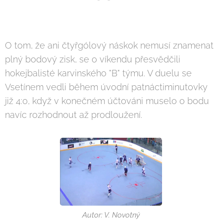
O tom, že ani čtyřgólový náskok nemusí znamenat
plný bodový zisk, se o víkendu přesvědčili
hokejbalisté karvinského "B" týmu. V duelu se
Vsetínem vedli během úvodní patnáctiminutovky
již 4:0, když v konečném účtováni muselo o bodu
navíc rozhodnout až prodloužení.
Autor: V. Novotný