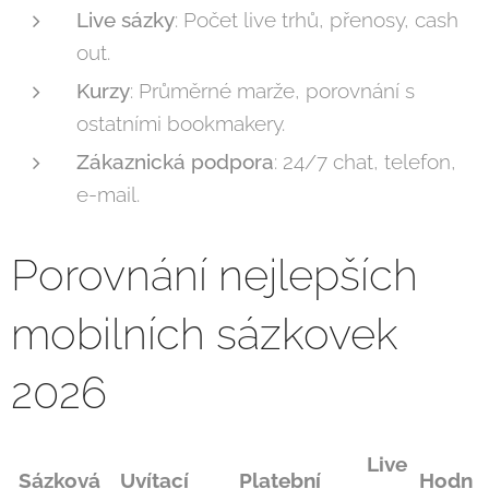
Live sázky
: Počet live trhů, přenosy, cash
out.
Kurzy
: Průměrné marže, porovnání s
ostatními bookmakery.
Zákaznická podpora
: 24/7 chat, telefon,
e-mail.
Porovnání nejlepších
mobilních sázkovek
2026
Live
Sázková
Uvítací
Platební
Hodn