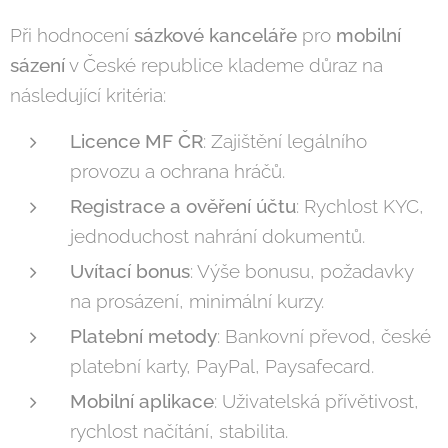
Při hodnocení
sázkové kanceláře
pro
mobilní
sázení
v České republice klademe důraz na
následující kritéria:
Licence MF ČR
: Zajištění legálního
provozu a ochrana hráčů.
Registrace a ověření účtu
: Rychlost KYC,
jednoduchost nahrání dokumentů.
Uvítací bonus
: Výše bonusu, požadavky
na prosázení, minimální kurzy.
Platební metody
: Bankovní převod, české
platební karty, PayPal, Paysafecard.
Mobilní aplikace
: Uživatelská přívětivost,
rychlost načítání, stabilita.