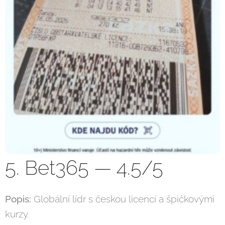
5. Bet365 — 4.5/5
Popis:
Globální lídr s českou licencí a špičkovými
kurzy.