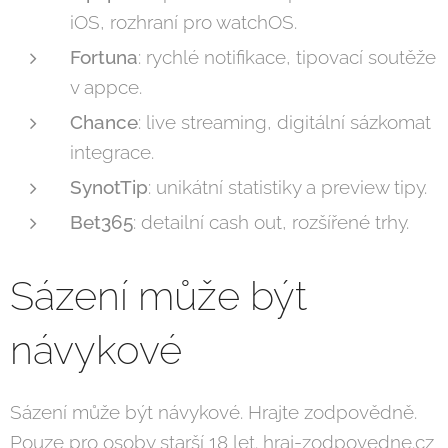
iOS, rozhraní pro watchOS.
Fortuna
: rychlé notifikace, tipovací soutěže
v appce.
Chance
: live streaming, digitální sázkomat
integrace.
SynotTip
: unikátní statistiky a preview tipy.
Bet365
: detailní cash out, rozšířené trhy.
Sázení může být
návykové
Sázení může být návykové. Hrajte zodpovědně.
Pouze pro osoby starší 18 let. hraj-zodpovedne.cz