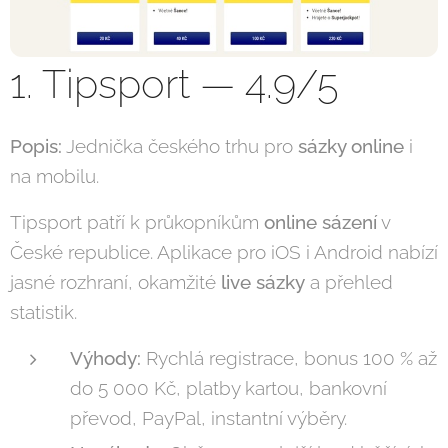
1. Tipsport — 4.9/5
Popis:
Jednička českého trhu pro
sázky online
i
na mobilu.
Tipsport patří k průkopníkům
online sázení
v
České republice. Aplikace pro iOS i Android nabízí
jasné rozhraní, okamžité
live sázky
a přehled
statistik.
Výhody:
Rychlá registrace, bonus 100 % až
do 5 000 Kč, platby kartou, bankovní
převod, PayPal, instantní výběry.