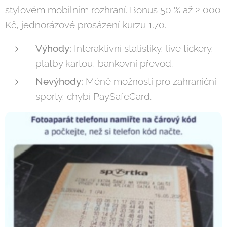
stylovém mobilním rozhraní. Bonus 50 % až 2 000
Kč, jednorázové prosázení kurzu 1.70.
Výhody:
Interaktivní statistiky, live tickery,
platby kartou, bankovní převod.
Nevýhody:
Méně možností pro zahraniční
sporty, chybí PaySafeCard.