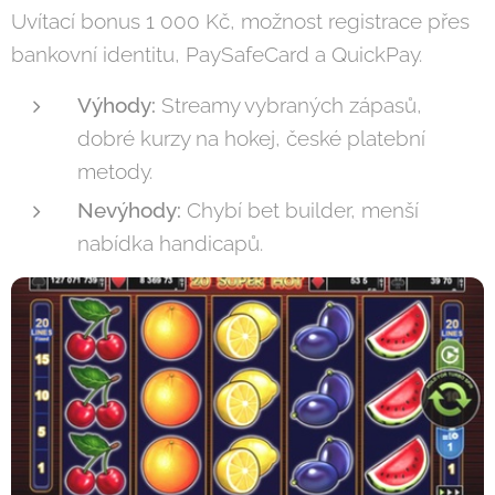
Uvítací bonus 1 000 Kč, možnost registrace přes
bankovní identitu, PaySafeCard a QuickPay.
Výhody:
Streamy vybraných zápasů,
dobré kurzy na hokej, české platební
metody.
Nevýhody:
Chybí bet builder, menší
nabídka handicapů.