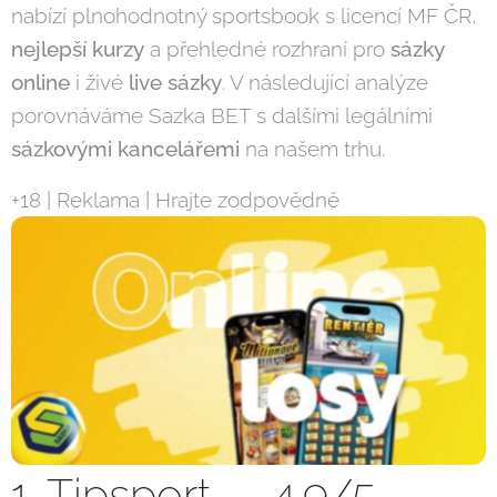
nabízí plnohodnotný sportsbook s licencí MF ČR,
nejlepší kurzy
a přehledné rozhraní pro
sázky
online
i živé
live sázky
. V následující analýze
porovnáváme Sazka BET s dalšími legálními
sázkovými kancelářemi
na našem trhu.
+18 | Reklama | Hrajte zodpovědně
1. Tipsport — 4.9/5