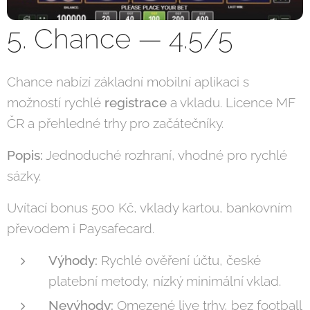
5. Chance — 4.5/5
Chance nabízí základní mobilní aplikaci s
možností rychlé
registrace
a vkladu. Licence MF
ČR a přehledné trhy pro začátečníky.
Popis:
Jednoduché rozhraní, vhodné pro rychlé
sázky.
Uvítací bonus 500 Kč, vklady kartou, bankovním
převodem i Paysafecard.
Výhody:
Rychlé ověření účtu, české
platební metody, nízký minimální vklad.
Nevýhody:
Omezené live trhy, bez football