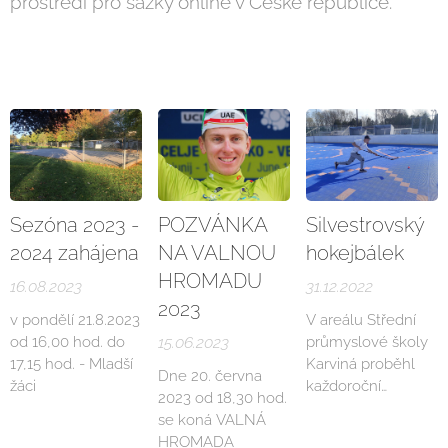
prostředí pro sázky online v České republice.
Sezóna 2023 -
POZVÁNKA
Silvestrovský
2024 zahájena
NA VALNOU
hokejbálek
HROMADU
16.08.2023
31.12.2022
2023
v pondělí 21.8.2023
V areálu Střední
od 16,00 hod. do
15.06.2023
průmyslové školy
17,15 hod. - Mladší
Karviná proběhl
Dne 20. června
žáci
každoroční
2023 od 18,30 hod.
silvestrovský
se koná VALNÁ
hokejbálek.
HROMADA