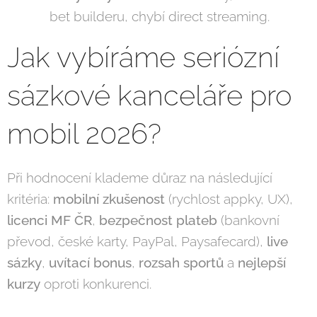
bet builderu, chybí direct streaming.
Jak vybíráme seriózní
sázkové kanceláře pro
mobil 2026?
Při hodnocení klademe důraz na následující
kritéria:
mobilní zkušenost
(rychlost appky, UX),
licenci MF ČR
,
bezpečnost plateb
(bankovní
převod, české karty, PayPal, Paysafecard),
live
sázky
,
uvítací bonus
,
rozsah sportů
a
nejlepší
kurzy
oproti konkurenci.