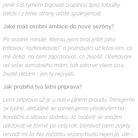
jsme s B-týmem bojovali o úplnou špici tabulky,
takže i z téhle strany určitě spokojenost.
Jaké máš osobní ambice do nové sezóny?
Po sezóně minulé, kterou jsem bral ještě jako
takovou "rozkoukávací" a poznávací už letos vím, co
mě čeká, na čem zapracovat, co zlepšit. Očekávání
od sebe samotného mám, tak jako ve všem co v
životě dělám - jen ty nejvyšší.
Jak probíhá tvá letní příprava?
Letní příprava už je u nás v plném proudu. Trénujeme
3x týdně, aktuálně se zaměřujeme především na
kondiční a silovou stránku. Já osobně se snažím
udržovat ve formě po celý rok, trénovat jsem zvyklý,
nevadí mi to. Na začátku sezony budu nejen já, ale i