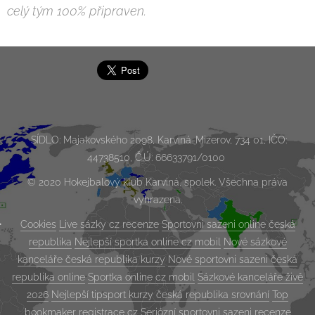
celý tým 100% připraven.
SÍDLO: Majakovského 2098, Karviná-Mizerov, 734 01, IČO:
44738510, Č.Ú: 66633791/0100
© 2020 Hokejbalový klub Karviná, spolek. Všechna práva
vyhrazena.
Cookies
Live sázky cz recenze
Sportovni sazeni online česká
republika
Nejlepší sportka online cz mobil
Nové sázkové
kanceláře česká republika kurzy
Nové sportovni sazeni česká
republika online
Sportka online cz mobil
Sázkové kanceláře živě
2026
Nejlepší tipsport kurzy česká republika srovnání
Top
bookmaker registrace cz
Seriózní sportovni sazeni recenze