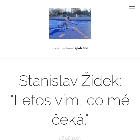
společně
... vítězit a prohrávat
...
Stanislav Žídek:
"Letos vím, co mě
čeká."
06.08.2019