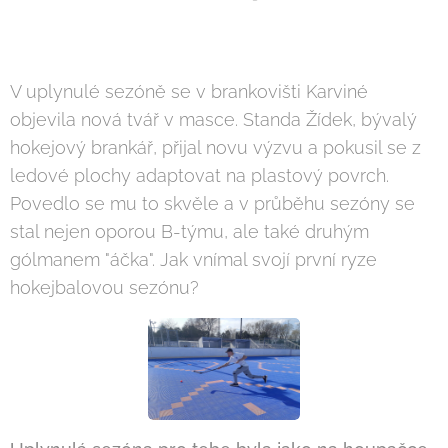
V uplynulé sezóně se v brankovišti Karviné
objevila nová tvář v masce. Standa Žídek, bývalý
hokejový brankář, přijal novu výzvu a pokusil se z
ledové plochy adaptovat na plastový povrch.
Povedlo se mu to skvěle a v průběhu sezóny se
stal nejen oporou B-týmu, ale také druhým
gólmanem "áčka". Jak vnímal svojí první ryze
hokejbalovou sezónu?