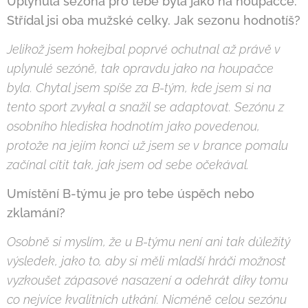
Uplynulá sezóna pro tebe byla jako na houpačce.
Střídal jsi oba mužské celky. Jak sezonu hodnotíš?
Jelikož jsem hokejbal poprvé ochutnal až právě v
uplynulé sezóně, tak opravdu jako na houpačce
byla. Chytal jsem spíše za B-tým, kde jsem si na
tento sport zvykal a snažil se adaptovat. Sezónu z
osobního hlediska hodnotím jako povedenou,
protože na jejím konci už jsem se v brance pomalu
začínal cítit tak, jak jsem od sebe očekával.
Umístění B-týmu je pro tebe úspěch nebo
zklamání?
Osobně si myslím, že u B-týmu není ani tak důležitý
výsledek, jako to, aby si měli mladší hráči možnost
vyzkoušet zápasové nasazení a odehrát díky tomu
co nejvíce kvalitních utkání. Nicméně celou sezónu