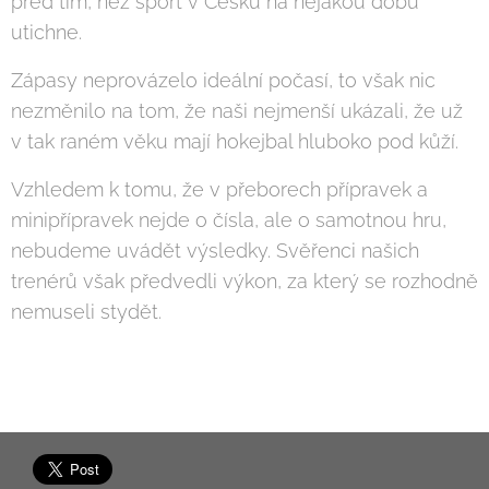
před tím, než sport v Česku na nějakou dobu
utichne.
Zápasy neprovázelo ideální počasí, to však nic
nezměnilo na tom, že naši nejmenší ukázali, že už
v tak raném věku mají hokejbal hluboko pod kůží.
Vzhledem k tomu, že v přeborech přípravek a
minipřípravek nejde o čísla, ale o samotnou hru,
nebudeme uvádět výsledky. Svěřenci našich
trenérů však předvedli výkon, za který se rozhodně
nemuseli stydět.