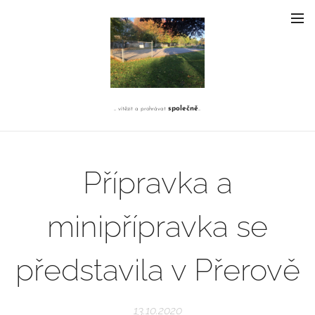
společně
... vítězit a prohrávat
...
Přípravka a
minipřípravka se
představila v Přerově
13.10.2020