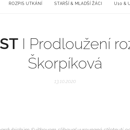
ROZPIS UTKÁNÍ
STARŠÍ & MLADŠÍ ŽÁCI
U10 & 
ST
I Prodloužení r
Škorpíková
13.10.2020
ardubickým Svítkovem sliboval vyrovnané střetnutí od