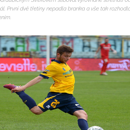
. První dvě třetiny nepadla branka a vše tak rozhodl
ením.