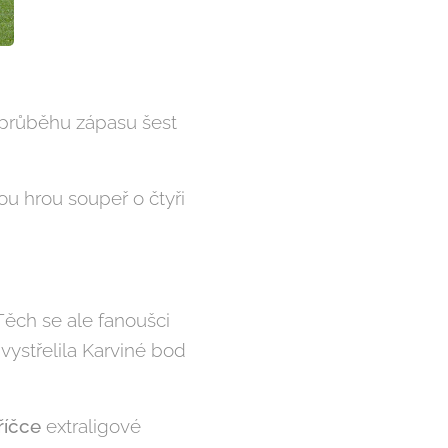
v průběhu zápasu šest
ou hrou soupeř o čtyři
Těch se ale fanoušci
vystřelila Karviné bod
říčce
extraligové