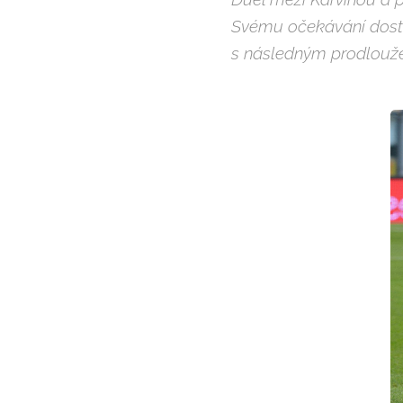
Svému očekávání dostál
s následným prodlouž