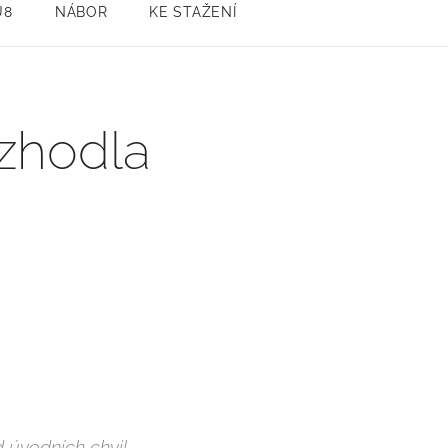
U8
NÁBOR
KE STAŽENÍ
ozhodla
 úvodních chvil.