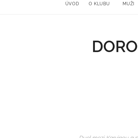
ÚVOD
O KLUBU
MUŽI
DORO
Duel mezi Karvinou a p