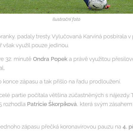
Ilustrační foto
ranky, padaly tresty. Vylučovaná Karviná posbírala 
ř však využil pouze jedinou.
ve 32. minutě
Ondra Popek
a právě využitou přesilov
l,
 do konce zápasu a tak přišlo na řadu prodloužení.
lé partie počítala většina zúčastněných s nájezdy. 
45 rozhodla
Patricie Škorpíková
, která svým zásahem 
u jednoho zápasu přečká koronavirovou pauzu na
4. p