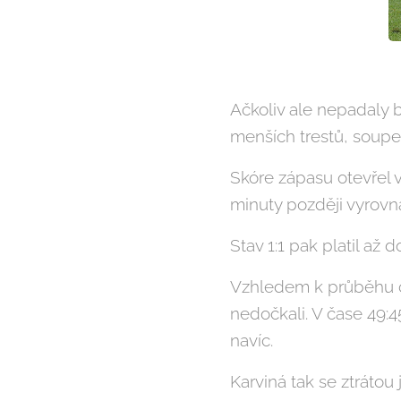
Ačkoliv ale nepadaly b
menších trestů, soupe
Skóre zápasu otevřel 
minuty později vyrovna
Stav 1:1 pak platil až
Vzhledem k průběhu ce
nedočkali. V čase 49:
navíc.
Karviná tak se ztráto