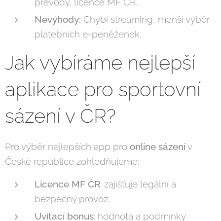
převody, licence MF ČR.
Nevýhody:
Chybí streaming, menší výběr
platebních e-peněženek.
Jak vybíráme nejlepší
aplikace pro sportovní
sázení v ČR?
Pro výběr nejlepších app pro
online sázení
v
České republice zohledňujeme:
Licence MF ČR
: zajišťuje legální a
bezpečný provoz.
Uvítací bonus
: hodnota a podmínky