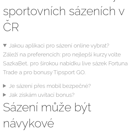
sportovních sázeních v
ČR
Jakou aplikaci pro sázení online vybrat?
Záleží na preferencích: pro nejlepší kurzy volte
SazkaBet, pro širokou nabídku live sázek Fortuna
Trade a pro bonusy Tipsport GO.
Je sázení přes mobil bezpečné?
Jak získám uvítací bonus?
Sázení může být
návykové