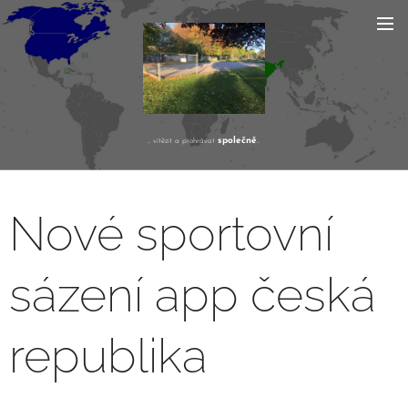
společně
... vítězit a prohrávat
...
Nové sportovní
sázení app česká
republika