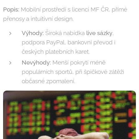
Popis:
Mobilní prostředí s licencí MF ČR, přímé
přenosy a intuitivní design.
Výhody:
Široká nabídka
live sázky
,
podpora PayPal, bankovní převod i
českých platebních karet.
Nevýhody:
Menší pokrytí méně
populárních sportů, při špičkové zátěži
občasné zpomalení.