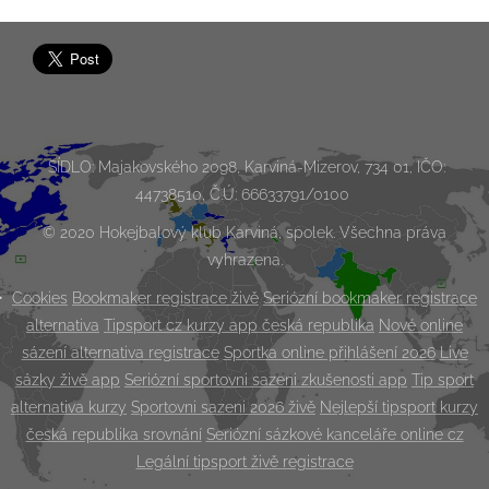
SÍDLO: Majakovského 2098, Karviná-Mizerov, 734 01, IČO:
44738510, Č.Ú: 66633791/0100
© 2020 Hokejbalový klub Karviná, spolek. Všechna práva
vyhrazena.
Cookies
Bookmaker registrace živě
Seriózní bookmaker registrace
alternativa
Tipsport cz kurzy app česká republika
Nové online
sázení alternativa registrace
Sportka online přihlášení 2026
Live
sázky živě app
Seriózní sportovni sazeni zkušenosti app
Tip sport
alternativa kurzy
Sportovni sazeni 2026 živě
Nejlepší tipsport kurzy
česká republika srovnání
Seriózní sázkové kanceláře online cz
Legální tipsport živě registrace