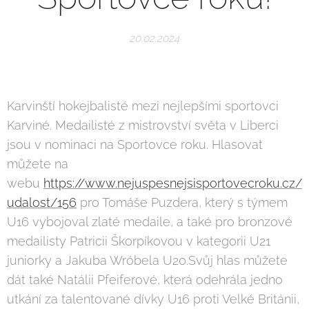
20.02.2024
Karvinští hokejbalisté mezi nejlepšími sportovci
Karviné. Medailisté z mistrovství světa v Liberci
jsou v nominaci na Sportovce roku. Hlasovat
můžete na
webu
https://www.nejuspesnejsisportovecroku.cz/
udalost/156
pro Tomáše Puzdera, který s týmem
U16 vybojoval zlaté medaile, a také pro bronzové
medailisty Patricii Škorpíkovou v kategorii U21
juniorky a Jakuba Wróbela U20.Svůj hlas můžete
dát také Natálii Pfeiferové, která odehrála jedno
utkání za talentované dívky U16 proti Velké Británii,