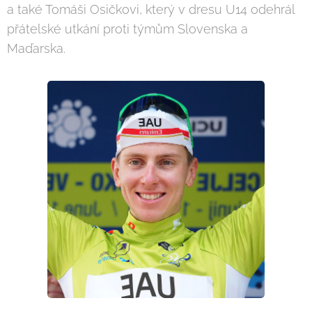
a také Tomáši Osičkovi, který v dresu U14 odehrál
přátelské utkání proti týmům Slovenska a
Maďarska.