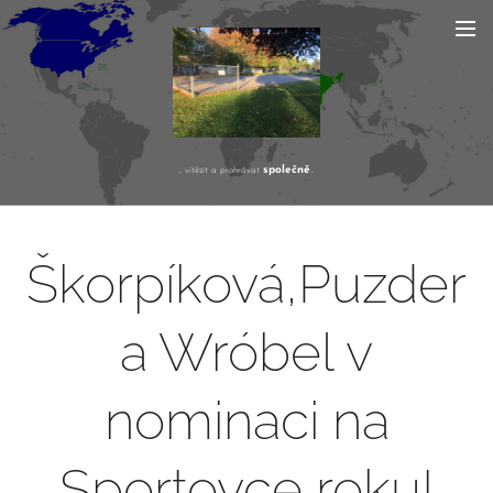
společně
... vítězit a prohrávat
...
Škorpíková,Puzder
a Wróbel v
nominaci na
Sportovce roku!