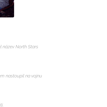
ěl název North Stars
sem nastoupil na vojnu
i.