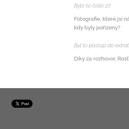
Bylo to číslo 27.
Fotografie, které jsi 
kdy byly pořízeny?
Byl to postup do extral
Díky za rozhovor, Rosť