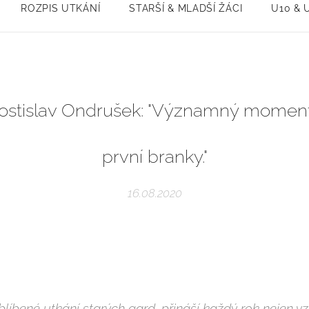
ROZPIS UTKÁNÍ
STARŠÍ & MLADŠÍ ŽÁCI
U10 & 
ostislav Ondrušek: "Významný moment?
první branky."
16.08.2020
líbené utkání starých gard, přináší každý rok nejen vzp