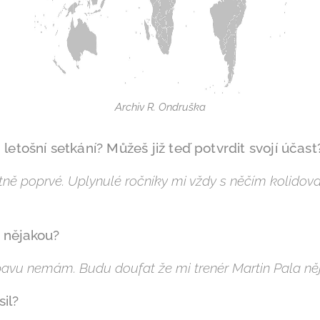
Archiv R. Ondruška
 letošní setkání? Můžeš již teď potvrdit svojí účast
tně poprvé. Uplynulé ročníky mi vždy s něčím kolidov
 nějakou?
avu nemám. Budu doufat že mi trenér Martin Pala něj
sil?