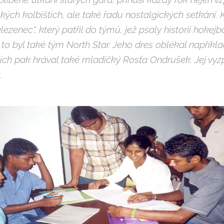
ských kolbištích, ale také řadu nostalgických setkání.
alezenec", který patřil do týmů, jež psaly historii hokejb
to byl také tým North Star. Jeho dres oblékal napříkla
ich pak hrával také mladičký Rosťa Ondrušek. Jej vyz
.