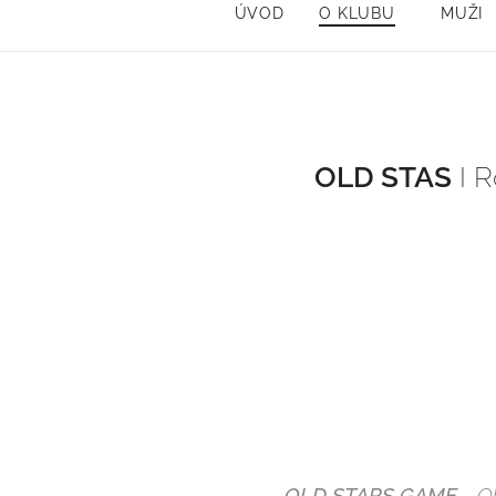
ÚVOD
O KLUBU
MUŽI
OLD STAS
I R
OLD STARS GAME
- Ob