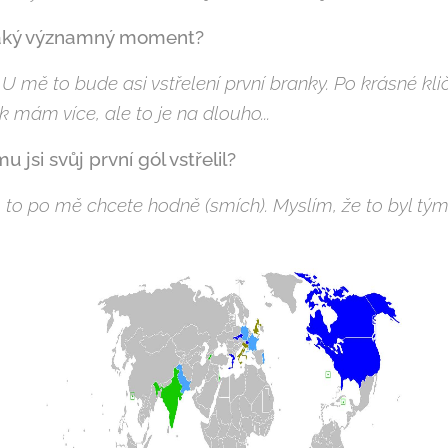
jaký významný moment?
 mě to bude asi vstřelení první branky. Po krásné kl
mám více, ale to je na dlouho...
 jsi svůj první gól vstřelil?
, to po mě chcete hodně (smích). Myslím, že to byl tým