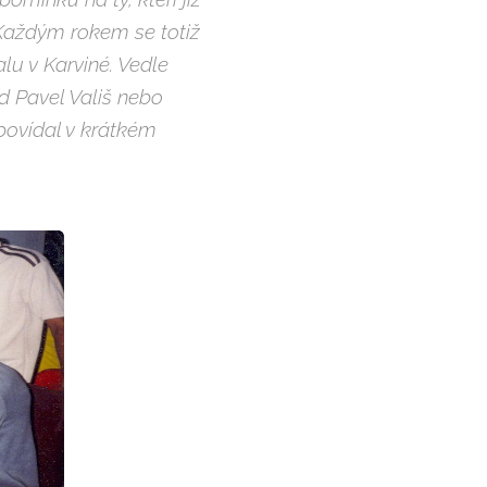
 Každým rokem se totiž
alu v Karviné. Vedle
d Pavel Vališ nebo
povídal v krátkém