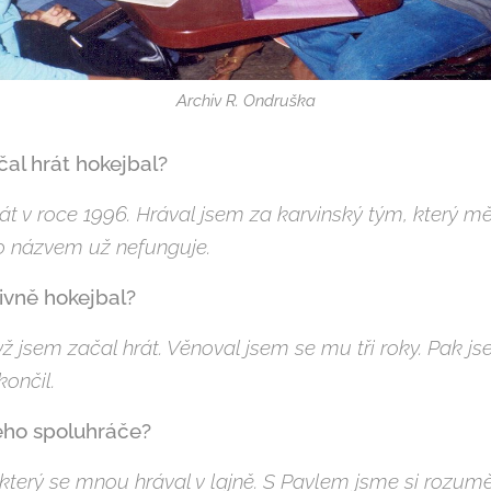
Archiv R. Ondruška
čal hrát hokejbal?
át v roce 1996. Hrával jsem za karvinský tým, který m
to názvem už nefunguje.
tivně hokejbal?
yž jsem začal hrát. Věnoval jsem se mu tři roky. Pak j
ončil.
ného spoluhráče?
, který se mnou hrával v lajně. S Pavlem jsme si rozuměl