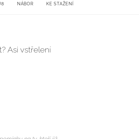
U8
NÁBOR
KE STAŽENÍ
 Asi vstřelení
omínku na ty, kteří již