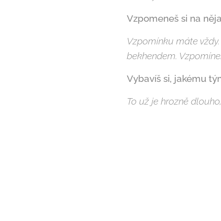
Vzpomeneš si na ně
Vzpomínku máte vždy. U
bekhendem. Vzpomínek 
Vybavíš si, jakému týmu
To už je hrozně dlouho