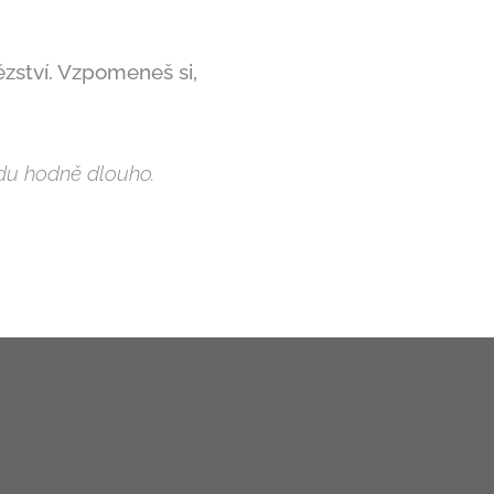
tězství. Vzpomeneš si,
avdu hodně dlouho.