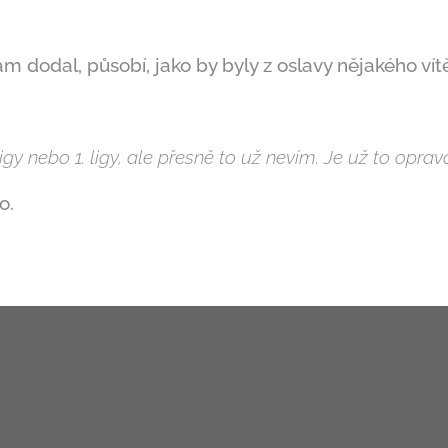
nám dodal, působí, jako by byly z oslavy nějakého ví
igy nebo 1. ligy, ale přesně to už nevím. Je už to opr
o.