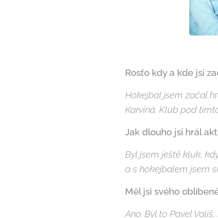
Rosťo kdy a kde jsi za
Hokejbal jsem začal hr
Karviná. Klub pod tím
Jak dlouho jsi hrál ak
Byl jsem ještě kluk, kd
a s hokejbalem jsem sk
Měl jsi svého oblíbe
Ano. Byl to Pavel Vališ