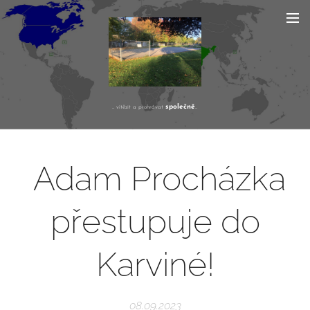
společně
... vítězit a prohrávat
...
Adam Procházka
přestupuje do
Karviné!
08.09.2023