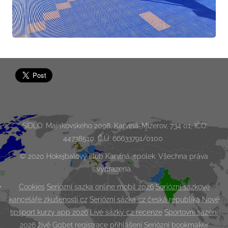
SÍDLO: Majakovského 2098, Karviná-Mizerov, 734 01, IČO:
44738510, Č.Ú: 66633791/0100
© 2020 Hokejbalový klub Karviná, spolek. Všechna práva
vyhrazena.
Cookies
Seriózní sazka online mobil 2026
Seriózní sázkové
kanceláře zkušenosti cz
Seriózní sázka cz česká republika
Nové
tipsport kurzy app 2026
Live sázky cz recenze
Sportovni sazeni
2026 živě
Ggbet registrace přihlášení
Seriózní bookmaker