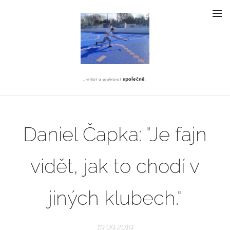
společně
... vítězit a prohrávat
...
Daniel Čapka: "Je fajn
vidět, jak to chodí v
jiných klubech."
19.09.2019