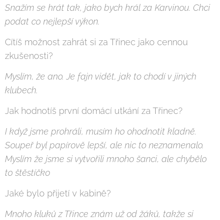
Snažím se hrát tak, jako bych hrál za Karvinou. Chci
podat co nejlepší výkon.
Cítíš možnost zahrát si za Třinec jako cennou
zkušenosti?
Myslím, že ano. Je fajn vidět, jak to chodí v jiných
klubech.
Jak hodnotíš první domácí utkání za Třinec?
I když jsme prohráli, musím ho ohodnotit kladně.
Soupeř byl papírově lepší, ale nic to neznamenalo.
Myslím že jsme si vytvořili mnoho šanci, ale chybělo
to štěstíčko
Jaké bylo přijetí v kabině?
Mnoho kluků z Třince znám už od žáků, takže si