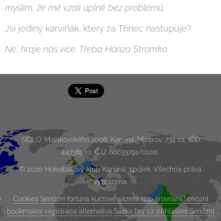
myslím, že mě vzali úplně bez problémů.
Jsi jediný karviňák, který za Třinec nastupuje?
Ne, hraje nás více. Třeba Honza Stromko.
SÍDLO: Majakovského 2098, Karviná-Mizerov, 734 01, IČO:
44738510, Č.Ú: 66633791/0100
© 2020 Hokejbalový klub Karviná, spolek. Všechna práva
vyhrazena.
Cookies
Seriózní fortuna kurzové sázení app srovnání
Seriózní
bookmaker registrace alternativa
Sazka hry cz přihlášení
Seriózní