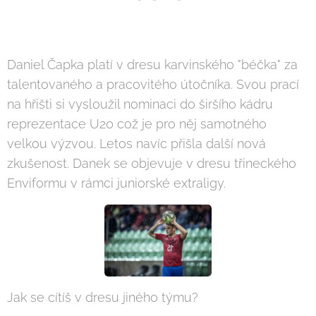
Daniel Čapka platí v dresu karvinského "béčka" za
talentovaného a pracovitého útočníka. Svou prací
na hřišti si vysloužil nominaci do širšího kádru
reprezentace U20 což je pro něj samotného
velkou výzvou. Letos navíc přišla další nová
zkušenost. Danek se objevuje v dresu třineckého
Enviformu v rámci juniorské extraligy.
Jak se cítíš v dresu jiného týmu?