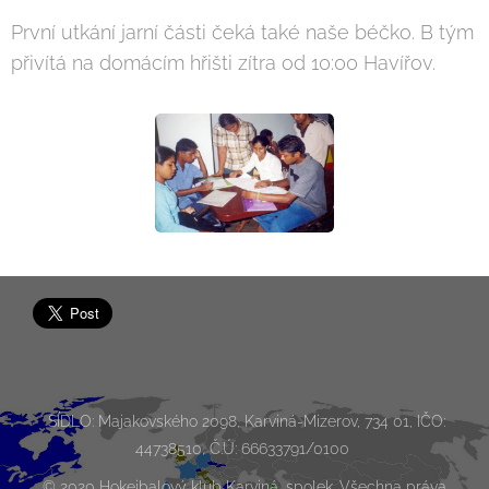
První utkání jarní části čeká také naše béčko. B tým
přivítá na domácím hřišti zítra od 10:00 Havířov.
SÍDLO: Majakovského 2098, Karviná-Mizerov, 734 01, IČO:
44738510, Č.Ú: 66633791/0100
© 2020 Hokejbalový klub Karviná, spolek. Všechna práva