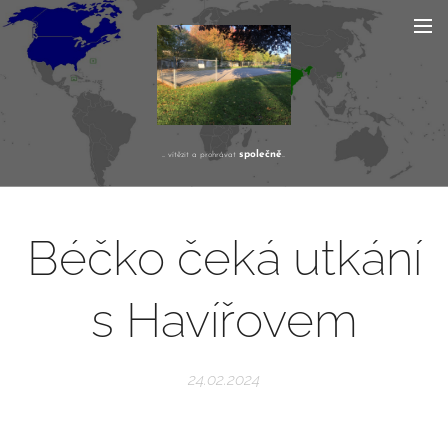
společně
... vítězit a prohrávat
...
Béčko čeká utkání
s Havířovem
24.02.2024