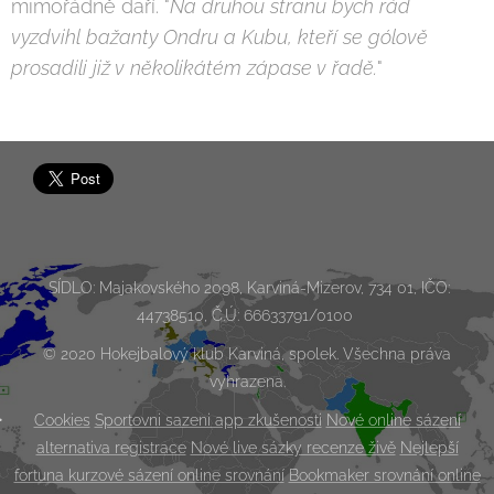
mimořádně daří. "
Na druhou stranu bych rád
vyzdvihl bažanty Ondru a Kubu, kteří se gólově
prosadili již v několikátém zápase v řadě.
"
SÍDLO: Majakovského 2098, Karviná-Mizerov, 734 01, IČO:
44738510, Č.Ú: 66633791/0100
© 2020 Hokejbalový klub Karviná, spolek. Všechna práva
vyhrazena.
Cookies
Sportovni sazeni app zkušenosti
Nové online sázení
alternativa registrace
Nové live sázky recenze živě
Nejlepší
fortuna kurzové sázení online srovnání
Bookmaker srovnání online