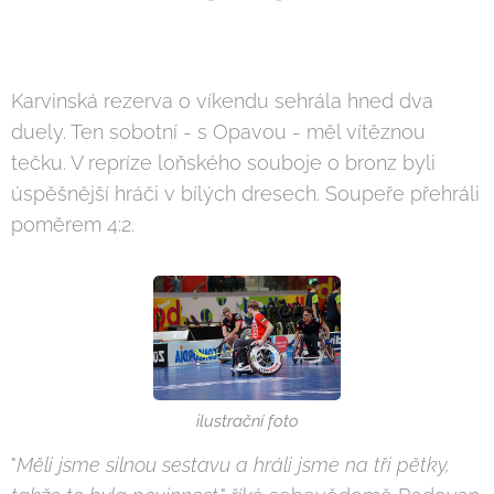
Karvinská rezerva o víkendu sehrála hned dva
duely. Ten sobotní - s Opavou - měl vítěznou
tečku. V repríze loňského souboje o bronz byli
úspěšnější hráči v bílých dresech. Soupeře přehráli
poměrem 4:2.
ilustrační foto
"
Měli jsme silnou sestavu a hráli jsme na tři pětky,