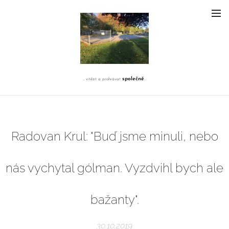
společně
... vítězit a prohrávat
...
Radovan Krul: "Buď jsme minuli, nebo
nás vychytal gólman. Vyzdvihl bych ale
bažanty".
30.10.2019