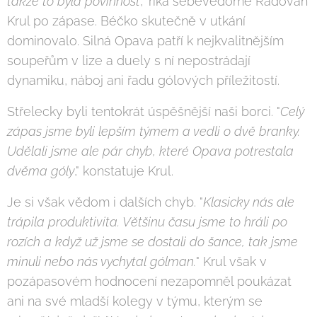
takže to byla povinnost
," říká sebevědomě Radovan
Krul po zápase. Béčko skutečně v utkání
dominovalo. Silná Opava patří k nejkvalitnějším
soupeřům v lize a duely s ní nepostrádají
dynamiku, náboj ani řadu gólových příležitostí.
Střelecky byli tentokrát úspěšnější naši borci. "
Celý
zápas jsme byli lepším týmem a vedli o dvě branky.
Udělali jsme ale pár chyb, které Opava potrestala
dvěma góly
," konstatuje Krul.
Je si však vědom i dalších chyb. "
Klasicky nás ale
trápila produktivita. Většinu času jsme to hráli po
rozích a když už jsme se dostali do šance, tak jsme
minuli nebo nás vychytal gólman.
" Krul však v
pozápasovém hodnocení nezapomněl poukázat
ani na své mladší kolegy v týmu, kterým se