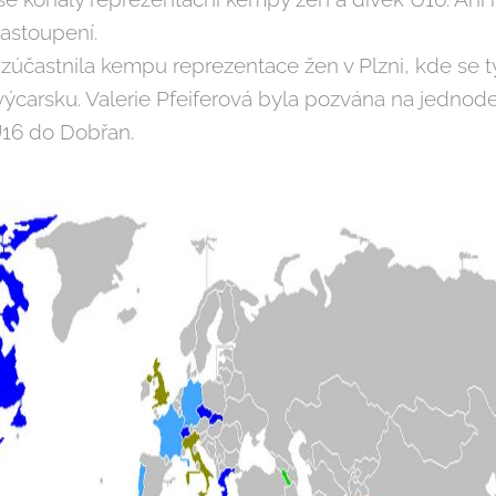
astoupení.
 zúčastnila kempu reprezentace žen v Plzni, kde se 
výcarsku. Valerie Pfeiferová byla pozvána na jednode
U16 do Dobřan.