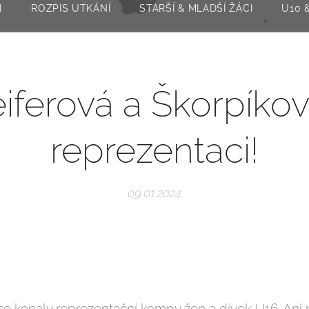
I
ROZPIS UTKÁNÍ
STARŠÍ & MLADŠÍ ŽÁCI
U10 
eiferová a Škorpíkov
reprezentaci!
09.01.2024
e konaly reprezentační kempy žen a dívek U16. Ani 