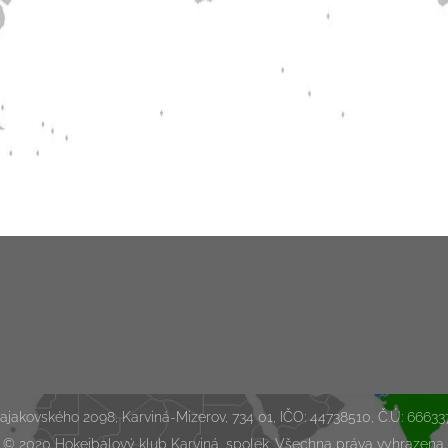
jakovského 2098, Karviná-Mizerov, 734 01, IČO: 44738510, Č.Ú: 666
© 2020 Hokejbalový klub Karviná, spolek. Všechna práva vyhrazena.