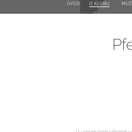
ÚVOD
O KLUBU
MUŽ
Pf
V uplynulém víkendu s