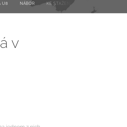
& U8
NÁBOR
KE STAŽENÍ
á v
na jednom z nich