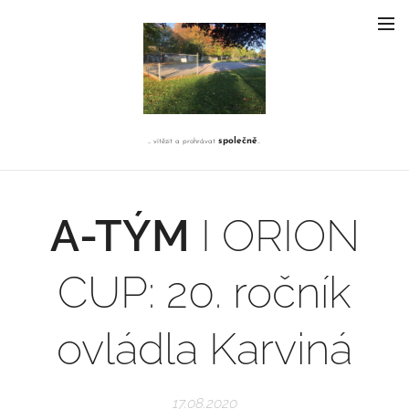
společně
... vítězit a prohrávat
...
A-TÝM
I ORION
CUP: 20. ročník
ovládla Karviná
17.08.2020