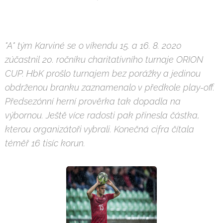
"A" tým Karviné se o víkendu 15. a 16. 8. 2020
zúčastnil 20. ročníku charitativního turnaje ORION
CUP. HbK prošlo turnajem bez porážky a jedinou
obdrženou branku zaznamenalo v předkole play-off.
Předsezónní herní prověrka tak dopadla na
výbornou. Ještě více radosti pak přinesla částka,
kterou organizátoři vybrali. Konečná cifra čítala
téměř 16 tisíc korun.