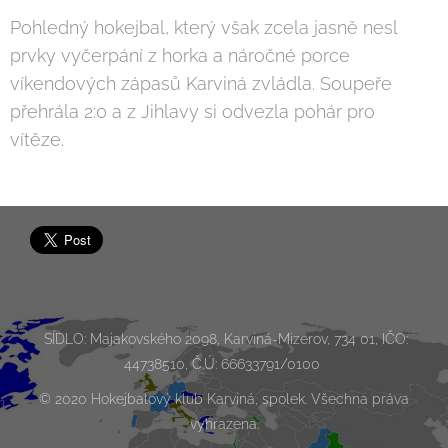
Pohledný hokejbal, který však zcela jasně nesl
prvky vyčerpání z horka a náročné porce
víkendových zápasů Karviná zvládla. Soupeře
přehrála 2:0 a z Jihlavy si odvezla pohár pro
vítěze.
SÍDLO: Majakovského 2098, Karviná-Mizerov, 734 01, IČO:
44738510, Č.Ú: 66633791/0100
© 2020 Hokejbalový klub Karviná, spolek. Všechna práva
vyhrazena.