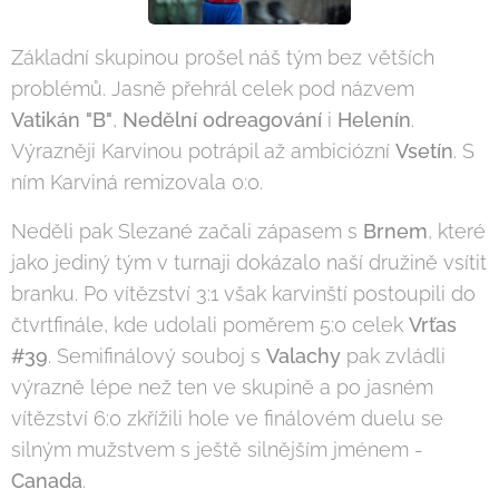
Základní skupinou prošel náš tým bez větších
problémů. Jasně přehrál celek pod názvem
Vatikán "B"
,
Nedělní odreagování
i
Helenín
.
Výrazněji Karvinou potrápil až ambiciózní
Vsetín
. S
ním Karviná remizovala 0:0.
Neděli pak Slezané začali zápasem s
Brnem
, které
jako jediný tým v turnaji dokázalo naší družině vsítit
branku. Po vítězství 3:1 však karvinští postoupili do
čtvrtfinále, kde udolali poměrem 5:0 celek
Vrťas
#39
. Semifinálový souboj s
Valachy
pak zvládli
výrazně lépe než ten ve skupině a po jasném
vítězství 6:0 zkřížili hole ve finálovém duelu se
silným mužstvem s ještě silnějším jménem -
Canada
.