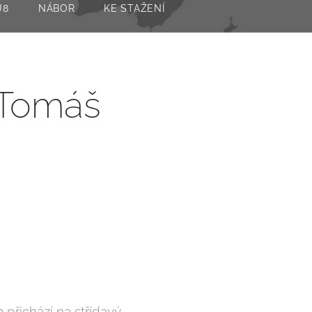
U8
NÁBOR
KE STAŽENÍ
í Tomáš
 přichází na střídavý