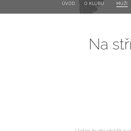
ÚVOD
O KLUBU
MUŽI
Na stř
I letos bude strážit s