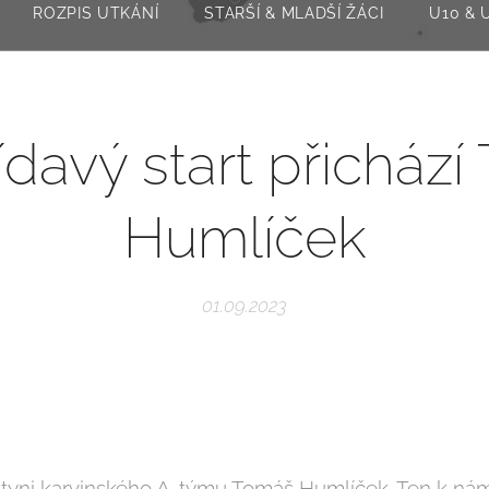
ROZPIS UTKÁNÍ
STARŠÍ & MLADŠÍ ŽÁCI
U10 & 
ídavý start přicház
Humlíček
01.09.2023
vatyni karvinského A-týmu Tomáš Humlíček. Ten k nám