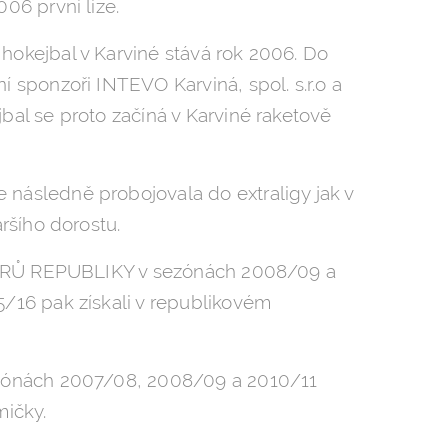
006 první lize.
hokejbal v Karviné stává rok 2006. Do
í sponzoři INTEVO Karviná, spol. s.r.o a
bal se proto začíná v Karviné raketově
následně probojovala do extraligy jak v
aršího dorostu.
MISTRŮ REPUBLIKY v sezónách 2008/09 a
5/16 pak získali v republikovém
ezónách 2007/08, 2008/09 a 2010/11
mičky.