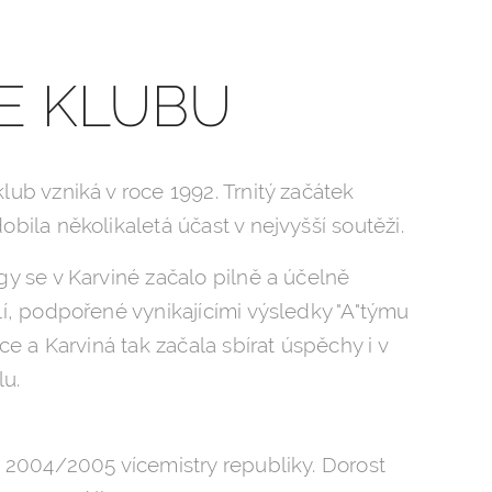
IE KLUBU
lub vzniká v roce 1992. Trnitý začátek
obila několikaletá účast v nejvyšší soutěži.
gy se v Karviné začalo pilně a účelně
lí, podpořené vynikajícími výsledky "A"týmu
oce a Karviná tak začala sbírat úspěchy i v
u.
ě 2004/2005 vícemistry republiky. Dorost