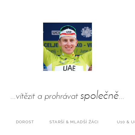
společně
...vítězit a prohrávat
...
DOROST
STARŠÍ & MLADŠÍ ŽÁCI
U10 & U