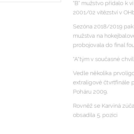
"B" mužstvo přidalo k v
2001/02 vítězství v OH
Sezóna 2018/2019 pak v
mužstva na hokejbalovo
probojovala do final fou
"A"tým v současné chvíl
Vedle několika prvolig
extraligové čtvrtfinále
Poháru 2009.
Rovněž se Karviná zúčas
obsadila 5. pozici