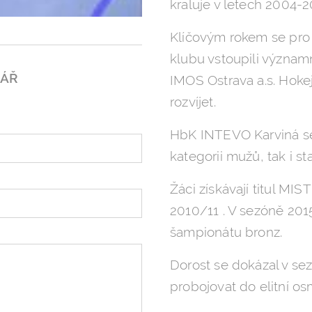
kraluje v letech 2004-2
Klíčovým rokem se pro 
klubu vstoupili významn
LÁŘ
IMOS Ostrava a.s. Hokej
rozvíjet.
HbK INTEVO Karviná se 
kategorii mužů, tak i st
Žáci získávají titul 
2010/11 . V sezóně 201
šampionátu bronz.
Dorost se dokázal v s
probojovat do elitní os