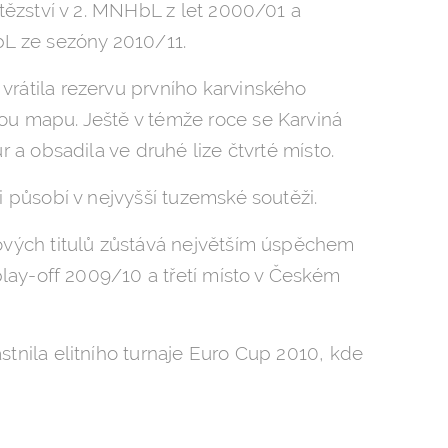
ítězství v 2. MNHbL z let 2000/01 a
bL ze sezóny 2010/11.
rátila rezervu prvního karvinského
u mapu. Ještě v témže roce se Karviná
r a obsadila ve druhé lize čtvrté místo.
i působí v nejvyšší tuzemské soutěži.
ových titulů zůstává největším úspěchem
 play-off 2009/10 a třetí místo v Českém
tnila elitního turnaje Euro Cup 2010, kde