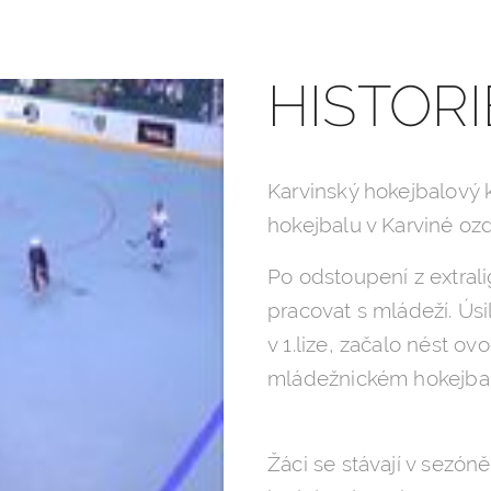
HISTOR
Karvinský hokejbalový k
hokejbalu v Karviné ozd
Po odstoupení z extrali
pracovat s mládeží. Úsi
v 1.lize, začalo nést ov
mládežnickém hokejbal
Žáci se stávají v sezón